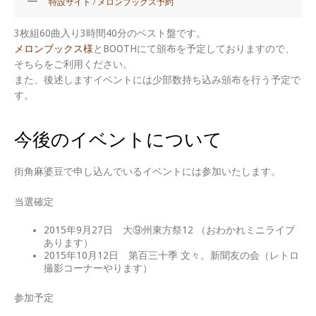
特設サイト
/
メロンブックス予約
3枚組60曲入り3時間40分のベスト盤です。
メロンブックス様
とBOOTHにて頒布を予定しておりますので、
そちらをご利用ください。
また、後述しますイベントには少部数持ち込み頒布を行う予定で
す。
今後のイベントについて
街角麻婆豆で申し込んでいるイベントには参加いたします。
当選確定
2015年9月27日 大⑨州東方祭12 （おわかれミニライブ
あります）
2015年10月12日 第百三十季 文々。新聞友の会（レトロ
撮影コーナーやります）
参加予定