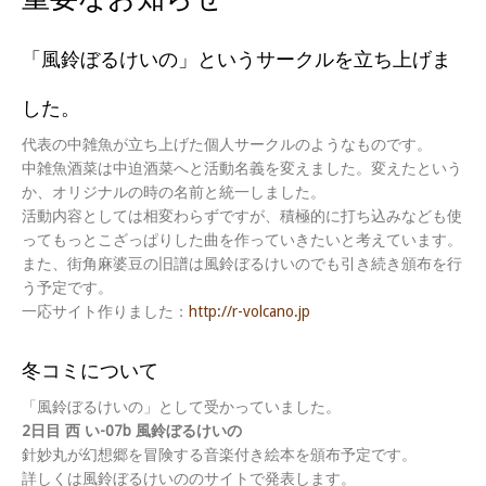
「風鈴ぼるけいの」というサークルを立ち上げま
した。
代表の中雑魚が立ち上げた個人サークルのようなものです。
中雑魚酒菜は中迫酒菜へと活動名義を変えました。変えたという
か、オリジナルの時の名前と統一しました。
活動内容としては相変わらずですが、積極的に打ち込みなども使
ってもっとこざっぱりした曲を作っていきたいと考えています。
また、街角麻婆豆の旧譜は風鈴ぼるけいのでも引き続き頒布を行
う予定です。
一応サイト作りました：
http://r-volcano.jp
冬コミについて
「風鈴ぼるけいの」として受かっていました。
2日目 西 い-07b 風鈴ぼるけいの
針妙丸が幻想郷を冒険する音楽付き絵本を頒布予定です。
詳しくは風鈴ぼるけいののサイトで発表します。