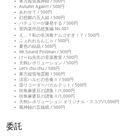
東方縦笛風神録 / 500円
Autumn Again!! / 500円
あわせて / 500円
幻想郷の五人組 / 500円
パチュリーが爆発する / 500円
室内楽作品総集編 No.001
え…？私の生演奏ナムコすぎ！？ / 500円
ふぇれれもんじゃ / 500円
夏色の結晶 / 500円
Mr.Sound Postman / 500円
けーね先生の音楽教室 / 500円
天狗レボリューション / 500円
Let’s chu-chu / 500円
東方縦笛地霊殿 / 500円
涼宮ハルヒの合奏Ⅱ / 500円
⑨リコーダーバカルテット / 500円
街角麻婆豆の譜集Ⅰ/1,000円
街角麻婆豆の譜集Ⅱ/1,000円
天狗レボリューション オリジナル・スコア/1,000円
風神録の五線紙 / 500円
委託