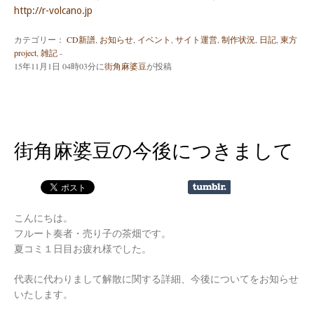
http://r-volcano.jp
カテゴリー：
CD新譜
,
お知らせ
,
イベント
,
サイト運営
,
制作状況
,
日記
,
東方
project
,
雑記
-
15年11月1日 04時03分
に
街角麻婆豆
が投稿
街角麻婆豆の今後につきまして
こんにちは。
フルート奏者・売り子の茶畑です。
夏コミ１日目お疲れ様でした。
代表に代わりまして解散に関する詳細、今後についてをお知らせ
いたします。