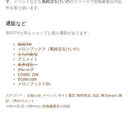
す
。イベントなども
風鈴ぼるけいの
のスペースで街角麻婆豆の旧
作を取り扱います。
通販など
BOOTHと同人ショップと個人通販があります。
BOOTH
メロンブックス（風鈴ぼるけいの）
とらのあな
アニメイト
あきばお～
グレップ
COMIC ZIN
DLsite.com
メロンブックスDL
カテゴリー：
お知らせ
,
イベント
,
サイト運営
,
制作状況
,
日記
,
東方project
,
雑
記
-
1件のコメント
16年02月2日 13時09分
に
街角麻婆豆
が投稿