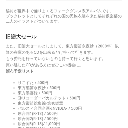
秘封が世界中で踊りまくるフォークダンス系アルバムです。
ブックレットとしてそれぞれの国の民族衣装を来た秘封倶楽部の
二人のイラストがついてます。
旧譜大セール
また、旧譜大セールとしまして、東方縦笛永夜抄（2008年）以
降の在庫のあるCDを出来るだけ持って行きます。
もう委託を行っていないものも持って行くと思います。
買い逃したCDがある方はぜひこの機会に。
頒布予定リスト
りこすた / 500円
東方縦笛永夜抄 / 500円
東方墨宴録 / 500円
⑨リコーダーバカルテット / 500円
東方縦笛総集編-第壱樂章
パルスィ合同企画-INVIDIA- / 500円
尿合同1(R-18) / 500円
尿合同2(R-18) / 500円
尿合同3(R-18)/ 1,000円