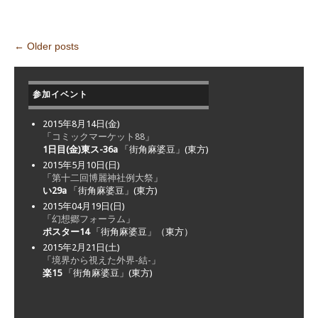
←
Older posts
Post navigation
参加イベント
2015年8月14日(金)
「
コミックマーケット88
」
1日目(金)東ス-36a
「街角麻婆豆」(東方)
2015年5月10日(日)
「
第十二回博麗神社例大祭
」
い29a
「街角麻婆豆」(東方)
2015年04月19日(日)
「
幻想郷フォーラム
」
ポスター14
「街角麻婆豆」（東方）
2015年2月21日(土)
「
境界から視えた外界-結-
」
楽15
「街角麻婆豆」(東方)