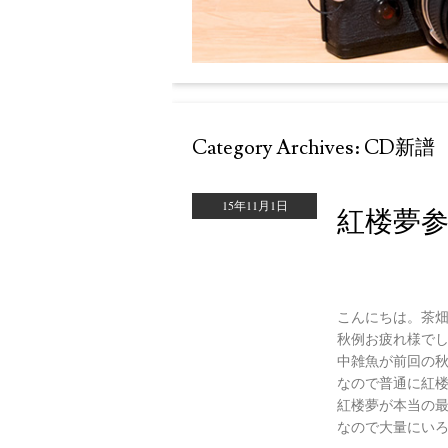
Category Archives:
CD新譜
15年11月1日
紅楼夢
こんにちは。茶
秋例お疲れ様で
中雑魚が前回の
なので普通に紅
紅楼夢が本当の
なので大量にい