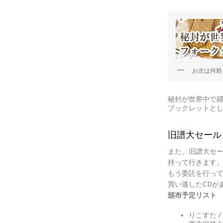
お次は何処で
秘封が世界中で
ブックレットと
旧譜大セール
また、旧譜大セー
持って行きます
もう委託を行っ
買い逃したCDが
頒布予定リスト
りこすた / 