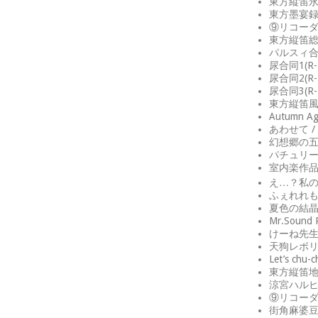
東方縦笛永夜
東方墨宴録 
⑨リコーダ
東方縦笛総
パルスィ合同企
尿合同1(R-1
尿合同2(R-1
尿合同3(R-1
東方縦笛風神
Autumn Ag
あわせて / 
幻想郷の五人
パチュリーが
室内楽作品総
え…？私の
ふぇれれもん
夏色の結晶 
Mr.Sound 
けーね先生の
天狗レボリュ
Let’s chu-
東方縦笛地霊
涼宮ハルヒの
⑨リコーダ
街角麻婆豆の