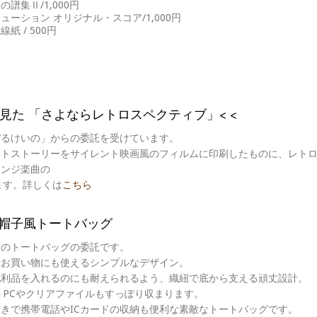
譜集Ⅱ/1,000円
ューション オリジナル・スコア/1,000円
紙 / 500円
は見た 「さよならレトロスペクティブ」< <
ぼるけいの」からの委託を受けています。
ートストーリーをサイレント映画風のフィルムに印刷したものに、レト
レンジ楽曲の
ます。詳しくは
こちら
帽子風トートバッグ
らのトートバッグの委託です。
やお買い物にも使えるシンプルなデザイン。
戦利品を入れるのにも耐えられるよう、織紐で底から支える頑丈設計。
トPCやクリアファイルもすっぽり収まります。
きで携帯電話やICカードの収納も便利な素敵なトートバッグです。