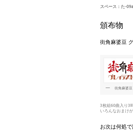
スペース：た-09
頒布物
街角麻婆豆 
街角麻婆豆 
3枚組60曲入り
いろんなおまけ
お次は何処で