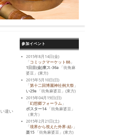
参加イベント
2015年8月14日(金)
「
コミックマーケット88
」
1日目(金)東ス-36a
「街角麻
婆豆」(東方)
2015年5月10日(日)
「
第十二回博麗神社例大祭
」
い29a
「街角麻婆豆」(東方)
2015年04月19日(日)
「
幻想郷フォーラム
」
ポスター14
「街角麻婆豆」
思い違い
（東方）
2015年2月21日(土)
「
境界から視えた外界-結-
」
楽15
「街角麻婆豆」(東方)