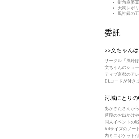
街角麻婆豆の
天狗レボリ
風神録の五線
委託
>>文ちゃん
サークル「風鈴
文ちゃんのショ
ティブ京都のア
DLコードが付き
河城にとりの
あかさたさんか
普段のお出かけ
同人イベントの
A4サイズのノー
内ミニポケット付