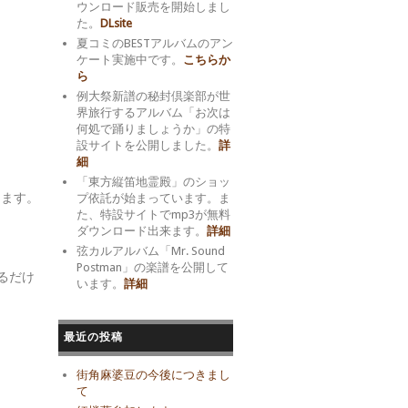
ウンロード販売を開始しまし
た。
DLsite
夏コミのBESTアルバムのアン
ケート実施中です。
こちらか
ら
例大祭新譜の秘封倶楽部が世
界旅行するアルバム「お次は
何処で踊りましょうか」の特
設サイトを公開しました。
詳
細
「東方縦笛地霊殿」のショッ
てます。
プ依託が始まっています。ま
た、特設サイトでmp3が無料
ダウンロード出来ます。
詳細
弦カルアルバム「Mr. Sound
Postman」の楽譜を公開して
るだけ
います。
詳細
最近の投稿
街角麻婆豆の今後につきまし
て