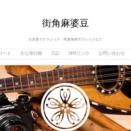
街角麻婆豆
古楽器でクラシック・民族風東方アレンジなど
ロード
主な発行物
日記
SNSリンク
お問い合わせ