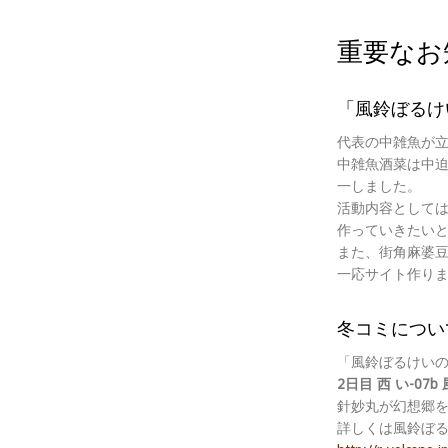
重要なお
「風鈴ぼるけ
代表の中雑魚が
中雑魚酒菜は中
一しました。
活動内容として
作っていきたい
また、街角麻婆
一応サイト作り
冬コミについ
「風鈴ぼるけい
2日目 西 い-07
針妙丸が幻想郷
詳しくは風鈴ぼ