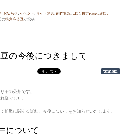
p
譜
,
お知らせ
,
イベント
,
サイト運営
,
制作状況
,
日記
,
東方project
,
雑記
-
分
に
街角麻婆豆
が投稿
婆豆の今後につきまして
売り子の茶畑です。
疲れ様でした。
して解散に関する詳細、今後についてをお知らせいたします。
由について