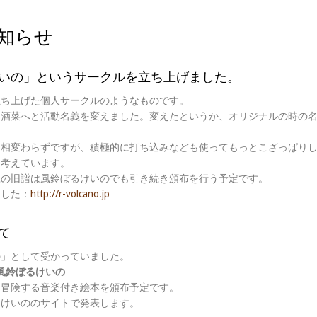
知らせ
いの」というサークルを立ち上げました。
立ち上げた個人サークルのようなものです。
迫酒菜へと活動名義を変えました。変えたというか、オリジナルの時の
は相変わらずですが、積極的に打ち込みなども使ってもっとこざっぱり
と考えています。
豆の旧譜は風鈴ぼるけいのでも引き続き頒布を行う予定です。
ました：
http://r-volcano.jp
て
の」として受かっていました。
b 風鈴ぼるけいの
を冒険する音楽付き絵本を頒布予定です。
るけいののサイトで発表します。