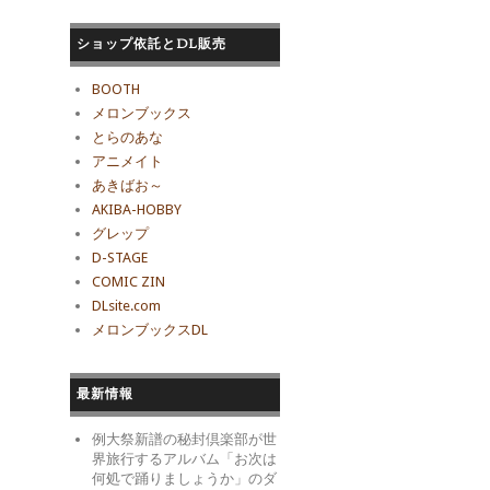
ショップ依託とDL販売
BOOTH
メロンブックス
とらのあな
アニメイト
あきばお～
AKIBA-HOBBY
グレップ
D-STAGE
COMIC ZIN
DLsite.com
メロンブックスDL
最新情報
例大祭新譜の秘封倶楽部が世
界旅行するアルバム「お次は
何処で踊りましょうか」のダ