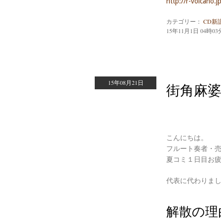
http://r-volcano.j
カテゴリー：
CD新
15年11月1日 04時03
15年08月21日
街角麻
こんにちは。
フルート奏者・
夏コミ１日目お
代表に代わりま
解散の理