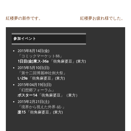
紅楼夢の新作です。
紅楼夢お疲れ様でした。
Post navigation
参加イベント
2015年8月14日(金)
「
コミックマーケット88
」
1日目(金)東ス-36a
「街角麻婆豆」(東方)
2015年5月10日(日)
「
第十二回博麗神社例大祭
」
い29a
「街角麻婆豆」(東方)
2015年04月19日(日)
「
幻想郷フォーラム
」
ポスター14
「街角麻婆豆」（東方）
2015年2月21日(土)
「
境界から視えた外界-結-
」
楽15
「街角麻婆豆」(東方)