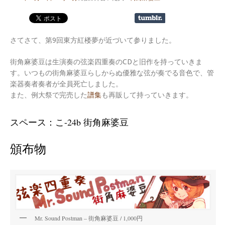
さてさて、第9回東方紅楼夢が近づいて参りました。
街角麻婆豆は生演奏の弦楽四重奏のCDと旧作を持っていきま
す。いつもの街角麻婆豆らしからぬ優雅な弦が奏でる音色で、管
楽器奏者奏者が全員死亡しました。
また、例大祭で完売した
譜集
も再販して持っていきます。
スペース：こ-24b 街角麻婆豆
頒布物
Mr. Sound Postman – 街角麻婆豆 / 1,000円