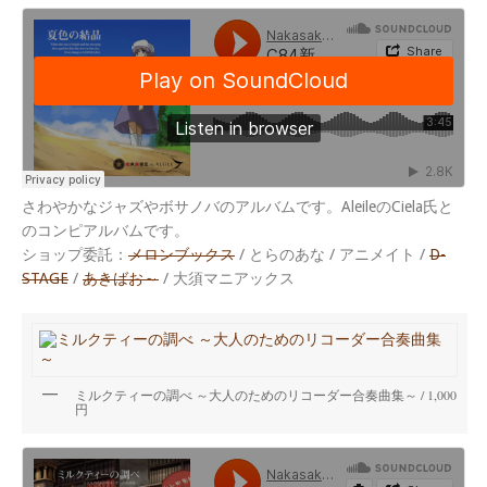
さわやかなジャズやボサノバのアルバムです。AleileのCiela氏と
のコンピアルバムです。
ショップ委託：
メロンブックス
/ とらのあな / アニメイト /
D-
STAGE
/
あきばお～
/ 大須マニアックス
ミルクティーの調べ ～大人のためのリコーダー合奏曲集～ / 1,000
円