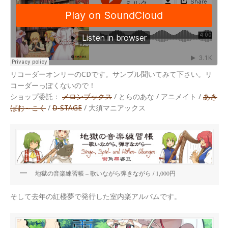
リコーダーオンリーのCDです。サンプル聞いてみて下さい。リ
コーダーっぽくないので！
ショップ委託：
メロンブックス
/ とらのあな / アニメイト /
あき
ばお～こく
/
D-STAGE
/ 大須マニアックス
地獄の音楽練習帳 – 歌いながら弾きながら / 1,000円
そして去年の紅楼夢で発行した室内楽アルバムです。