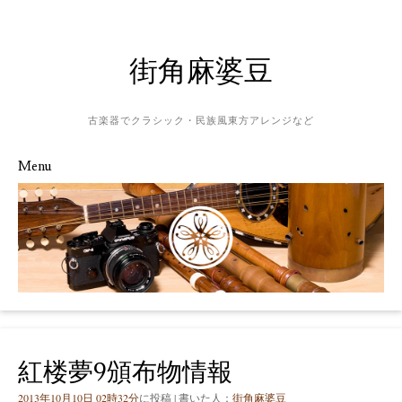
街角麻婆豆
古楽器でクラシック・民族風東方アレンジなど
Menu
Skip to content
紅楼夢9頒布物情報
2013年10月10日 02時32分
に投稿 | 書いた人：
街角麻婆豆