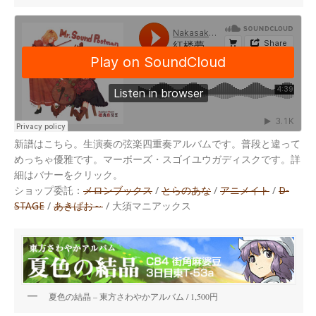
新譜はこちら。生演奏の弦楽四重奏アルバムです。普段と違って
めっちゃ優雅です。マーボーズ・スゴイユウガディスクです。詳
細はバナーをクリック。
ショップ委託：
メロンブックス
/
とらのあな
/
アニメイト
/
D-
STAGE
/
あきばお～
/ 大須マニアックス
夏色の結晶 – 東方さわやかアルバム / 1,500円