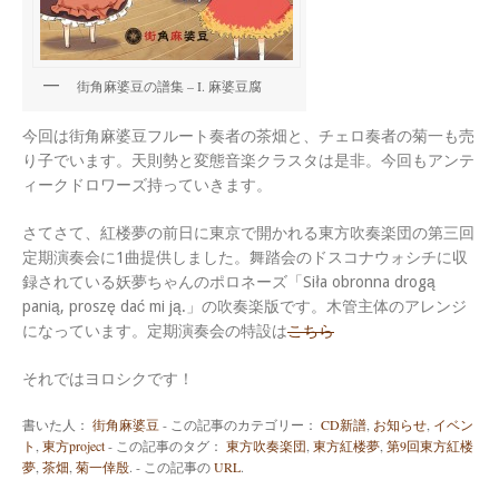
街角麻婆豆の譜集 – I. 麻婆豆腐
今回は街角麻婆豆フルート奏者の茶畑と、チェロ奏者の菊一も売
り子でいます。天則勢と変態音楽クラスタは是非。今回もアンテ
ィークドロワーズ持っていきます。
さてさて、紅楼夢の前日に東京で開かれる東方吹奏楽団の第三回
定期演奏会に1曲提供しました。舞踏会のドスコナウォシチに収
録されている妖夢ちゃんのポロネーズ「Siła obronna drogą
panią, proszę dać mi ją.」の吹奏楽版です。木管主体のアレンジ
になっています。定期演奏会の特設は
こちら
それではヨロシクです！
書いた人：
街角麻婆豆
- この記事のカテゴリー：
CD新譜
,
お知らせ
,
イベン
ト
,
東方project
- この記事のタグ：
東方吹奏楽団
,
東方紅楼夢
,
第9回東方紅楼
夢
,
茶畑
,
菊一倖殷
. - この記事の
URL
.