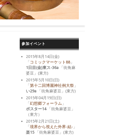
参加イベント
2015年8月14日(金)
「
コミックマーケット88
」
1日目(金)東ス-36a
「街角麻
婆豆」(東方)
2015年5月10日(日)
「
第十二回博麗神社例大祭
」
い29a
「街角麻婆豆」(東方)
2015年04月19日(日)
「
幻想郷フォーラム
」
ポスター14
「街角麻婆豆」
（東方）
2015年2月21日(土)
「
境界から視えた外界-結-
」
楽15
「街角麻婆豆」(東方)