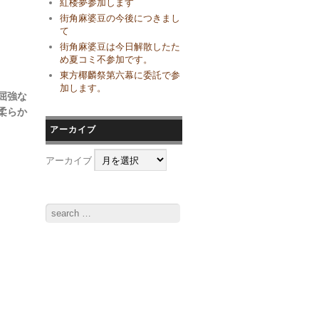
紅楼夢参加します
街角麻婆豆の今後につきまし
て
街角麻婆豆は今日解散したた
め夏コミ不参加です。
東方椰麟祭第六幕に委託で参
加します。
屈強な
柔らか
アーカイブ
アーカイブ
Search