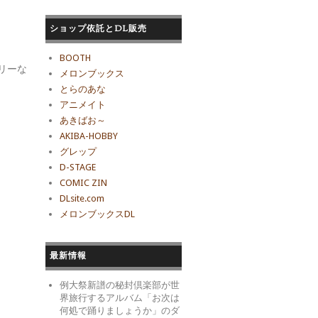
ショップ依託とDL販売
BOOTH
リーな
メロンブックス
とらのあな
アニメイト
あきばお～
AKIBA-HOBBY
グレップ
D-STAGE
COMIC ZIN
DLsite.com
メロンブックスDL
最新情報
例大祭新譜の秘封倶楽部が世
界旅行するアルバム「お次は
何処で踊りましょうか」のダ