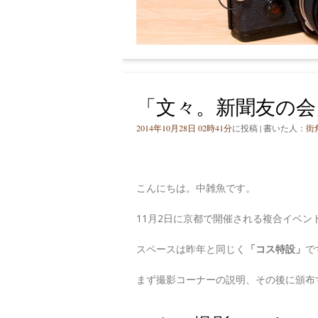
「文々。新聞友の会
2014年10月28日 02時41分
に投稿 | 書いた人：
街
こんにちは。中雑魚です。
11月2日に京都で開催される複合イベ
スペースは昨年と同じく
「コス特設」
で
まず撮影コーナーの説明、その後に頒布