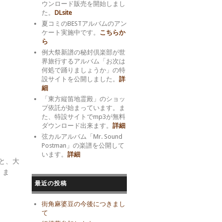
ウンロード販売を開始しまし
た。
DLsite
夏コミのBESTアルバムのアン
ケート実施中です。
こちらか
ら
例大祭新譜の秘封倶楽部が世
界旅行するアルバム「お次は
何処で踊りましょうか」の特
設サイトを公開しました。
詳
細
「東方縦笛地霊殿」のショッ
プ依託が始まっています。ま
た、特設サイトでmp3が無料
ダウンロード出来ます。
詳細
弦カルアルバム「Mr. Sound
Postman」の楽譜を公開して
います。
詳細
)と、大
。ま
最近の投稿
街角麻婆豆の今後につきまし
て