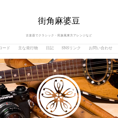
街角麻婆豆
古楽器でクラシック・民族風東方アレンジなど
ロード
主な発行物
日記
SNSリンク
お問い合わせ