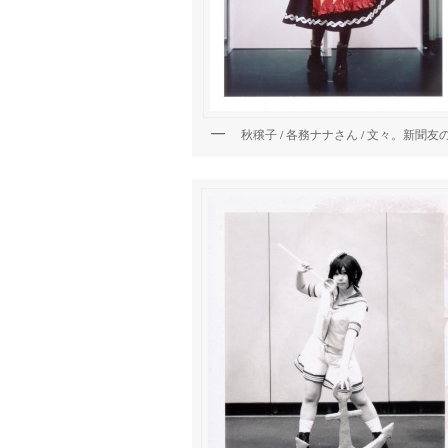
秋穣子 / 各務ナナさん / 文々。新聞友