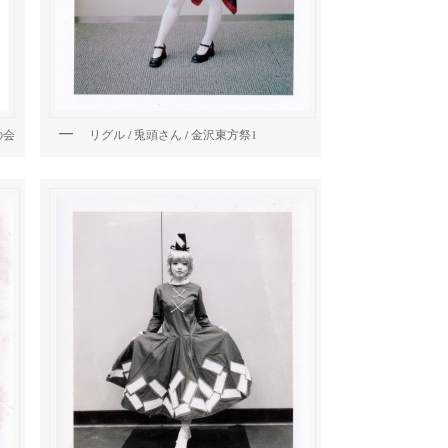
の会
リグル / 兎頭さん / 金沢東方祭1