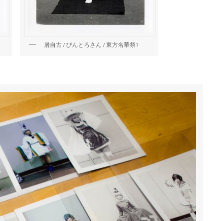
屠自古 / びんとろさん / 東方名華祭7