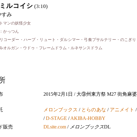
ミルコイシ
(3:10)
やすみ
トマンの妖怪少女
：かっつん
リコーダー・ハープ・リュート・ダルシマー・弓奏プサルテリー・のこぎり
みオルガン・ウドゥ・フレームドラム・ルネサンスドラム
所
布
2015年2月1日 / 大⑨州東方祭 M27 街角麻
託
メロンブックス
/
とらのあな
/
アニメイト
/
D-STAGE
/
AKIBA-HOBBY
ド販売
DLsite.com
/
メロンブックス
DL