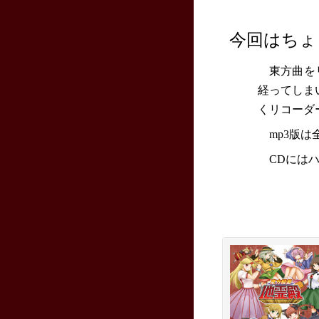
今回はちょ
東方曲を
経ってしま
くリコーダ
mp3版
CDにはハ