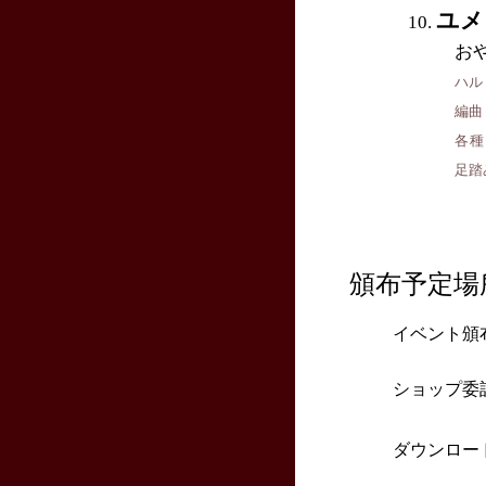
ユメ
お
ハル
編曲
各種
足踏
頒布予定場
イベント頒
ショップ委
ダウンロー