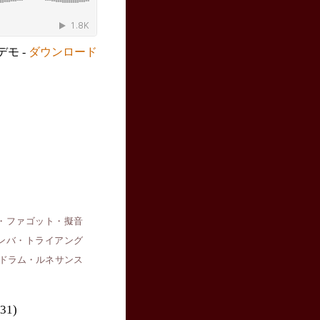
モ -
ダウンロード
・ファゴット・擬音
ンバ・トライアング
ドラム・ルネサンス
31)