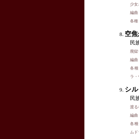
少女
編曲
各種
空焦
民
廃獄ラ
編曲
各種
ラ・
シル
民
渡る
編曲
各種
ムド