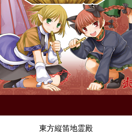
東方縦笛地霊殿