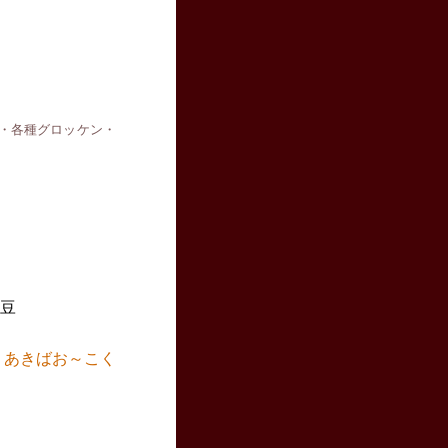
・各種グロッケン・
婆豆
/
あきばお～こく