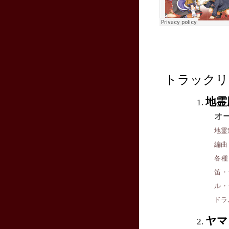
トラックリ
地霊
オ
地霊
編曲
各種
笛・
ル・
ドラ
ヤマ