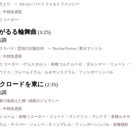
さとり ～ 3rd eye / ハートフェルトファンシー
：中雑魚酒菜
リコーダー
がるる輪舞曲
(3:25)
族調
ラバイ / 霊知の太陽信仰 ～ Nuclear Fusion / 業火マントル
：中雑魚酒菜
リコーダー・ゲムスホルン・各種コルナムーゼ・ダルシマー・リュート・
ウドゥ・フレームドラム・ルネサンスドラム・フィンガーシンバル
クロードを東に
(2:35)
族調
者の途絶えた橋 / 緑眼のジェラシー
：中雑魚酒菜
ショーム・各種リコーダー・リュート・マンドリン・マンドラ・各種ルネサ
ラム・テイバー・ジェンベ・ティンブレル・フィンガーシンバル・各種碰鈴