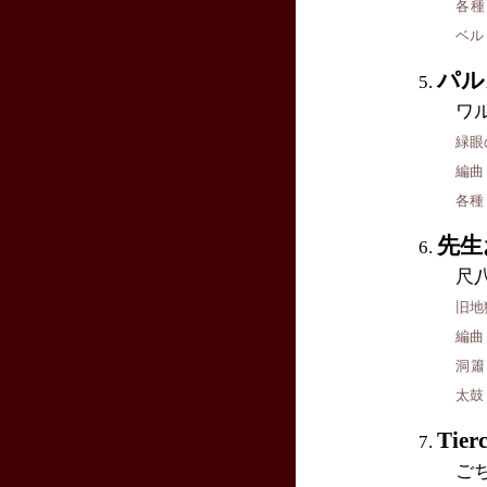
各種
ベル
パル
ワ
緑眼
編曲
各種
先生
尺
旧地
編曲
洞簫
太鼓
Tierc
ご