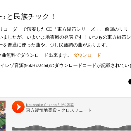
っと民族チック！
リコーダーで演奏したCD「東方縦笛シリーズ」、前回のリリ
いましたが、いよいよ地霊殿の発表です！ いつもの東方縦笛
ーを普通に使った曲や、少し民族調の曲があります。
は全曲無料でダウンロード出来ます。
ダウンロード
イレゾ音源(96kHz/24bit)のダウンロードコードが記載されて