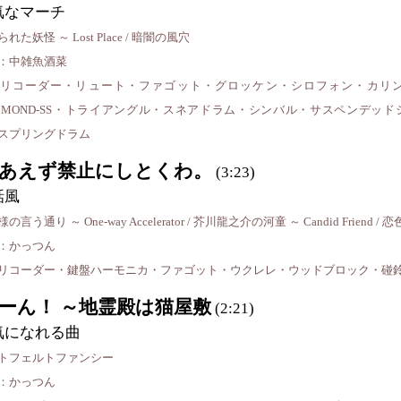
気なマーチ
れた妖怪 ～ Lost Place / 暗闇の風穴
：中雑魚酒菜
リコーダー・リュート・ファゴット・グロッケン・シロフォン・カリ
MMOND-SS・トライアングル・スネアドラム・シンバル・サスペンデッ
スプリングドラム
あえず禁止にしとくわ。
(3:23)
話風
の言う通り ～ One-way Accelerator / 芥川龍之介の河童 ～ Candid Frien
：かっつん
リコーダー・鍵盤ハーモニカ・ファゴット・ウクレレ・ウッドブロック・碰
ーん！ ～地霊殿は猫屋敷
(2:21)
気になれる曲
トフェルトファンシー
：かっつん