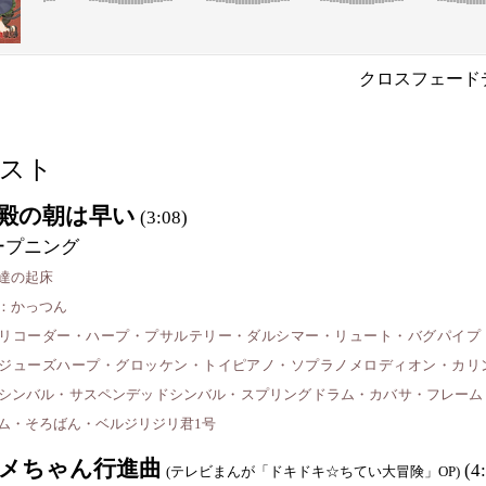
クロスフェードデ
スト
殿の朝は早い
(3:08)
ープニング
達の起床
：かっつん
リコーダー・ハープ・プサルテリー・ダルシマー・リュート・バグパイプ
ジューズハープ・グロッケン・トイピアノ・ソプラノメロディオン・カリ
シンバル・サスペンデッドシンバル・スプリングドラム・カバサ・フレーム
ム・そろばん・ベルジリジリ君1号
メちゃん行進曲
(4:
(テレビまんが「ドキドキ☆ちてい大冒険」OP)