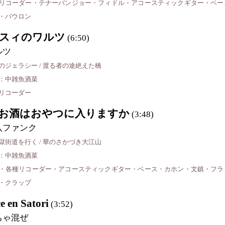
リコーダー・テナーバンジョー・フィドル・アコースティックギター・ベー
・バウロン
スィのワルツ
(6:50)
ルツ
のジェラシー / 渡る者の途絶えた橋
：中雑魚酒菜
リコーダー
お酒はおやつに入りますか
(3:48)
八ファンク
獄街道を行く / 華のさかづき大江山
：中雑魚酒菜
・各種リコーダー・アコースティックギター・ベース・カホン・文鎮・フラ
・クラップ
e en Satori
(3:52)
ちゃ混ぜ