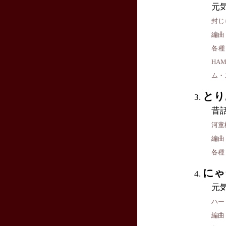
元
封じら
編曲
各種
HA
ム・
とり
昔
河童様
編曲
各種
にゃ
元
ハー
編曲