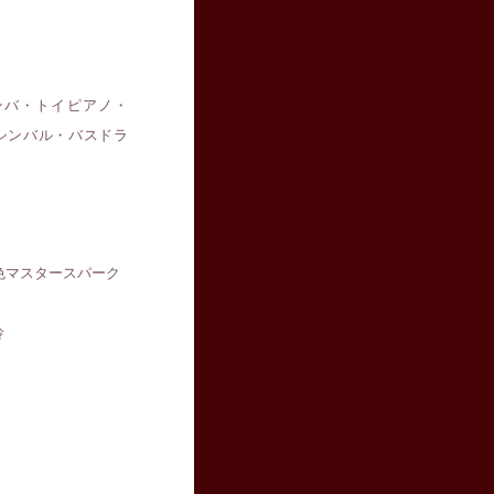
ンバ・トイピアノ・
ドシンバル・バスドラ
d / 恋色マスタースパーク
鈴