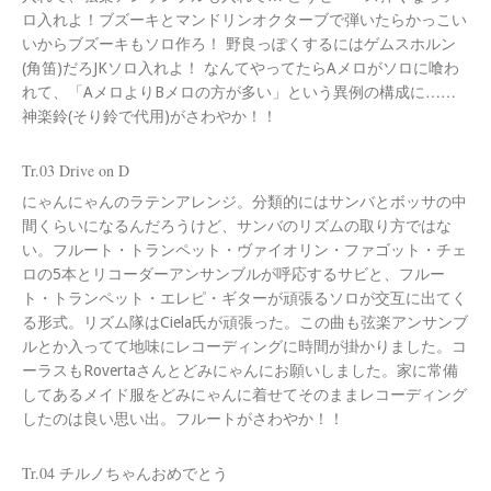
ロ入れよ！ブズーキとマンドリンオクターブで弾いたらかっこい
いからブズーキもソロ作ろ！ 野良っぽくするにはゲムスホルン
(角笛)だろJKソロ入れよ！ なんてやってたらAメロがソロに喰わ
れて、「AメロよりBメロの方が多い」という異例の構成に……
神楽鈴(そり鈴で代用)がさわやか！！
Tr.03 Drive on D
にゃんにゃんのラテンアレンジ。分類的にはサンバとボッサの中
間くらいになるんだろうけど、サンバのリズムの取り方ではな
い。フルート・トランペット・ヴァイオリン・ファゴット・チェ
ロの5本とリコーダーアンサンブルが呼応するサビと、フルー
ト・トランペット・エレピ・ギターが頑張るソロが交互に出てく
る形式。リズム隊はCiela氏が頑張った。この曲も弦楽アンサンブ
ルとか入ってて地味にレコーディングに時間が掛かりました。コ
ーラスもRovertaさんとどみにゃんにお願いしました。家に常備
してあるメイド服をどみにゃんに着せてそのままレコーディング
したのは良い思い出。フルートがさわやか！！
Tr.04 チルノちゃんおめでとう