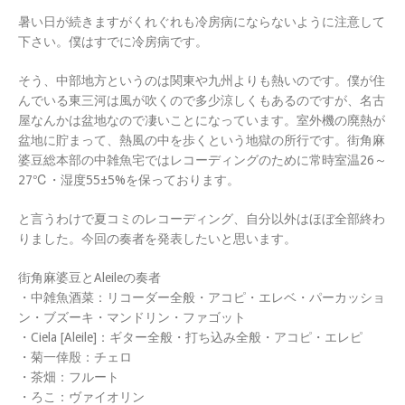
暑い日が続きますがくれぐれも冷房病にならないように注意して
下さい。僕はすでに冷房病です。
そう、中部地方というのは関東や九州よりも熱いのです。僕が住
んでいる東三河は風が吹くので多少涼しくもあるのですが、名古
屋なんかは盆地なので凄いことになっています。室外機の廃熱が
盆地に貯まって、熱風の中を歩くという地獄の所行です。街角麻
婆豆総本部の中雑魚宅ではレコーディングのために常時室温26～
27℃・湿度55±5%を保っております。
と言うわけで夏コミのレコーディング、自分以外はほぼ全部終わ
りました。今回の奏者を発表したいと思います。
街角麻婆豆とAleileの奏者
・中雑魚酒菜：リコーダー全般・アコピ・エレベ・パーカッショ
ン・ブズーキ・マンドリン・ファゴット
・Ciela [Aleile]：ギター全般・打ち込み全般・アコピ・エレピ
・菊一倖殷：チェロ
・茶畑：フルート
・ろこ：ヴァイオリン