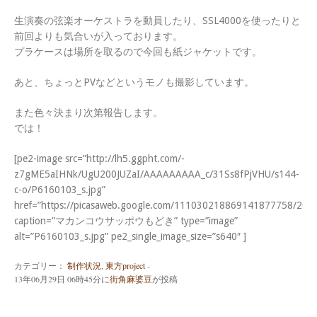
生演奏の弦楽オーケストラを動員したり、SSL4000を使ったりと
前回よりも気合いが入っております。
プラケースは場所を取るので今回も紙ジャケットです。
あと、ちょっとPVなどというモノも撮影しています。
また色々決まり次第報告します。
では！
[pe2-image src=”http://lh5.ggpht.com/-
z7gME5aIHNk/UgU200JUZaI/AAAAAAAAA_c/31Ss8fPjVHU/s144-
c-o/P6160103_s.jpg”
href=”https://picasaweb.google.com/111030218869141877758/2
caption=”マカンコウサッポウもどき” type=”image”
alt=”P6160103_s.jpg” pe2_single_image_size=”s640″ ]
カテゴリー：
制作状況
,
東方project
-
13年06月29日 06時45分
に
街角麻婆豆
が投稿