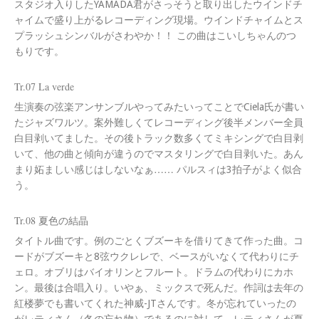
スタジオ入りしたYAMADA君がさっそうと取り出したウインドチ
ャイムで盛り上がるレコーディング現場。ウインドチャイムとス
プラッシュシンバルがさわやか！！ この曲はこいしちゃんのつ
もりです。
Tr.07 La verde
生演奏の弦楽アンサンブルやってみたいってことでCiela氏が書い
たジャズワルツ。案外難しくてレコーディング後半メンバー全員
白目剥いてました。その後トラック数多くてミキシングで白目剥
いて、他の曲と傾向が違うのでマスタリングで白目剥いた。あん
まり妬ましい感じはしないなぁ…… パルスィは3拍子がよく似合
う。
Tr.08 夏色の結晶
タイトル曲です。例のごとくブズーキを借りてきて作った曲。コ
ードがブズーキと8弦ウクレレで、ベースがいなくて代わりにチ
ェロ。オブリはバイオリンとフルート。ドラムの代わりにカホ
ン。最後は合唱入り。いやぁ、ミックスで死んだ。作詞は去年の
紅楼夢でも書いてくれた神威-JTさんです。冬が忘れていったの
がレティさん（冬の忘れ物）であるのに対して、レティさんが夏