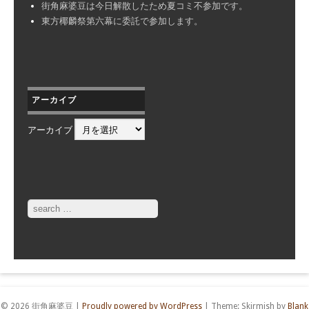
街角麻婆豆は今日解散したため夏コミ不参加です。
東方椰麟祭第六幕に委託で参加します。
アーカイブ
アーカイブ
Search
© 2026 街角麻婆豆
|
Proudly powered by WordPress
|
Theme: Skirmish by
Blank