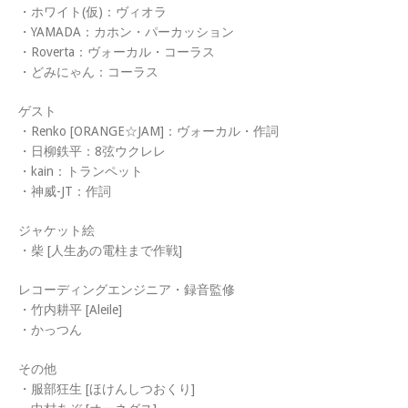
・ホワイト(仮)：ヴィオラ
・YAMADA：カホン・パーカッション
・Roverta：ヴォーカル・コーラス
・どみにゃん：コーラス
ゲスト
・Renko [ORANGE☆JAM]：ヴォーカル・作詞
・日柳鉄平：8弦ウクレレ
・kain：トランペット
・神威-JT：作詞
ジャケット絵
・柴 [人生あの電柱まで作戦]
レコーディングエンジニア・録音監修
・竹内耕平 [Aleile]
・かっつん
その他
・服部狂生 [ほけんしつおくり]