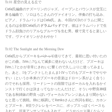
Tr.01 星空の見える丘で
Ciela氏編曲のナズーリンのジャズ。イーブンとバウンスが交互に
来る編曲で、ソロはろこさんのヴァイオリン。伴奏の打ち込み、
ピアノ、ドラムパッドはCiela氏。あ、今回のCDのドラムに聞こ
えるのは全部Ciela氏の
ドラムパッド
です。彼はドラムパッドで生
ドラム顔負けのリアルなグルーヴを生む男。横で見てると楽しい
です。ヴァイオリンがさわやか！
Tr.02 The Sunlight and the Morning Dew
Ciela氏からブズーキを
パクって
借りてきて、最初に思い付いたの
がこの曲。IVm△7なんて滅多に使わないんだけど、ブズーキは
IVm△7とかが非常にきれいに響くので久しぶりに使ってみまし
た。あと、IをプンクトしたまんまI-IVってのもブズーキでやりや
すい（というか本来のブズーキの音楽はドローン系がよく合う）
のでそれも採用。リードシートの段階ではボーカルを入れるかイ
ンストで行くかは決まってなかったんだけど、そういや野良神様
である秋姉妹の野良っぽいヴォーカルアレンジあんまり聞かない
なと思って挑戦。Bbに移調してRenkoさんに作詞を頼む。カホン
とブズーキ、8弦ウクレレをベースに、ポップスっぽくベースも
入れて、弦楽アンサンブルも入れて… どうせベース弾くならソ