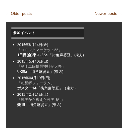
←
Older posts
Newer posts
→
Post navigation
参加イベント
2015年8月14日(金)
「
コミックマーケット88
」
1日目(金)東ス-36a
「街角麻婆豆」(東方)
2015年5月10日(日)
「
第十二回博麗神社例大祭
」
い29a
「街角麻婆豆」(東方)
2015年04月19日(日)
「
幻想郷フォーラム
」
ポスター14
「街角麻婆豆」（東方）
2015年2月21日(土)
「
境界から視えた外界-結-
」
楽15
「街角麻婆豆」(東方)