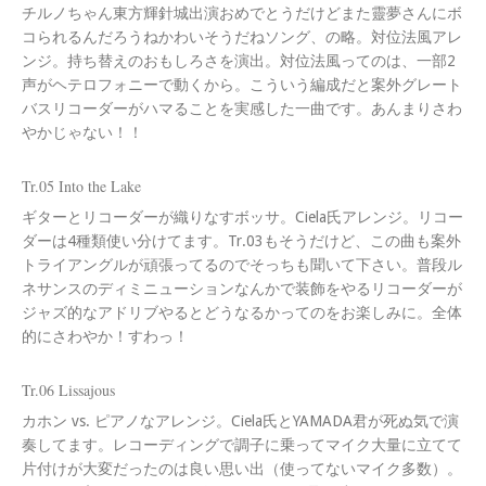
チルノちゃん東方輝針城出演おめでとうだけどまた靈夢さんにボ
コられるんだろうねかわいそうだねソング、の略。対位法風アレ
ンジ。持ち替えのおもしろさを演出。対位法風ってのは、一部2
声がヘテロフォニーで動くから。こういう編成だと案外グレート
バスリコーダーがハマることを実感した一曲です。あんまりさわ
やかじゃない！！
Tr.05 Into the Lake
ギターとリコーダーが織りなすボッサ。Ciela氏アレンジ。リコー
ダーは4種類使い分けてます。Tr.03もそうだけど、この曲も案外
トライアングルが頑張ってるのでそっちも聞いて下さい。普段ル
ネサンスのディミニューションなんかで装飾をやるリコーダーが
ジャズ的なアドリブやるとどうなるかってのをお楽しみに。全体
的にさわやか！すわっ！
Tr.06 Lissajous
カホン vs. ピアノなアレンジ。Ciela氏とYAMADA君が死ぬ気で演
奏してます。レコーディングで調子に乗ってマイク大量に立てて
片付けが大変だったのは良い思い出（使ってないマイク多数）。