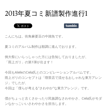
2013年夏コミ新譜製作進行1
こんにちは。街角麻婆豆の中雑魚です。
夏コミのアルバム制作は順調に進んでおります。
例大祭にいらっしゃった方には告知しておりましたが、
「雨上ガリ」の第1弾が出ます！
今回もAleileのCiela氏とのコンピレーションアルバムです。
雨上ガリのコンセプトは「喫茶店で流せるおしゃれな東方アレン
ジ」でしたが、
今回は「僕らが考える”さわやか”な東方アレンジ」です。
僕がちょっと古くさかったり民族調なさわやかさ、Ciela氏がモダ
ンなかっこいいさわやかさを担当します。