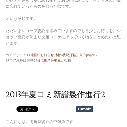
に忘れていったものを歌った歌です。
という感じです。
ただいまショップ委託を進めていますのでもう少しお待ちを。シ
ョップ委託が決まり次第コミケに持っていく物をまとめたいと思
います。
カテゴリー：
CD新譜
,
お知らせ
,
制作状況
,
日記
,
東方project
-
13年07月30日 04時25分
に
街角麻婆豆
が投稿
2013年夏コミ新譜製作進行2
こんにちは。街角麻婆豆の中雑魚です。