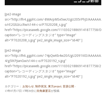
[pe2-image
src=”http://lh4.ggpht.com/-8WArpMSe5wc/UgU205rPhJI/AAAAAAAA
o/rE2GlLbLcRw/s144-c-o/P7020208_s.jpg”
href=”https://picasaweb.google.com/111030218869141877758/Dj
caption=”レコーディングスタジオ” type=”image”
alt=”P7020208_s.jpg” pe2_single_image_size=”s640″ ]
[pe2-image
src=”http://lh6.ggpht.com/-74pQwKb4w20/UgU2091ViII/AAAAAAAA
4/g5lKPjianGw/s144-c-o/P7020192_s.jpg”
href=”https://picasaweb.google.com/111030218869141877758/2
caption=”レコーディングスタジオ” type=”image”
alt=”P7020192_s.jpg” pe2_single_image_size=”s640″ ]
カテゴリー：
お知らせ
,
制作状況
,
東方project
,
音源公開
-
13年07月17日 17時26分
に
街角麻婆豆
が投稿