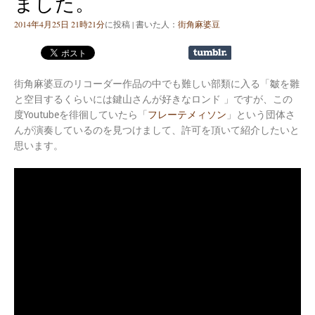
ました。
2014年4月25日 21時21分
に投稿 | 書いた人：
街角麻婆豆
街角麻婆豆のリコーダー作品の中でも難しい部類に入る「皺を雛
と空目するくらいには鍵山さんが好きなロンド 」ですが、この
度Youtubeを徘徊していたら「
フレーテメィソン
」という団体さ
んが演奏しているのを見つけまして、許可を頂いて紹介したいと
思います。